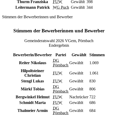
Thurm Franziska
FUW
Gewählt
398
Leitermann Patrick
WG Puch
Gewählt
344
Stimmen der Bewerberinnen und Bewerber
Stimmen der Bewerberinnen und Bewerber
Gemeinderatswahl 2026 VGem, Pörnbach
Endergebnis
Bewerberin/Bewerber
Partei
Gewählt
Stimmen
DG
Reiter Nikolaus
Gewählt
1.069
Pörnbach
Hilpoltsteiner
FUW
Gewählt
1.061
Christian
Stengl Lukas
FUW
Gewählt
830
DG
Märkl Tobias
Gewählt
806
Pörnbach
Bergwinkel Helmut
FUW
Nachrücker
722
Schmidt Marta
FUW
Gewählt
686
DG
Thalmeier Armin
Gewählt
684
Pörnbach