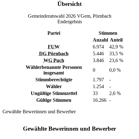
Übersicht
Gemeinderatswahl 2026 VGem, Pörnbach
Endergebnis
Partei
Stimmen
Anzahl
Anteil
FUW
6.974
42,9 %
DG Pörnbach
5.446
33,5 %
WG Puch
3.846
23,6 %
Wählerbenannte Personen
0
0,0 %
insgesamt
Stimmberechtigte
1.797
-
Wähler
1.254
-
Ungültige Stimmzettel
33
2,6 %
Gültige Stimmen
16.266
-
Gewählte Bewerinnen und Bewerber
Gewählte Bewerinnen und Bewerber