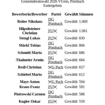
Gemeinderatswahl 2026 VGem, Pörnbach
Endergebnis
Bewerberin/Bewerber
Partei
Gewählt
Stimmen
DG
Reiter Nikolaus
Gewählt
1.069
Pörnbach
Hilpoltsteiner
FUW
Gewählt
1.061
Christian
Stengl Lukas
FUW
Gewählt
830
DG
Märkl Tobias
Gewählt
806
Pörnbach
Schmidt Marta
FUW
Gewählt
686
DG
Thalmeier Armin
Gewählt
684
Pörnbach
Redl Christian
WG Puch
Gewählt
657
DG
Schiebel Marta
Gewählt
612
Pörnbach
Mayr Anton
WG Puch
Gewählt
594
Kraus Franz
FUW
Gewählt
592
DG
Piotrowski Carmen
Gewählt
588
Pörnbach
Kugler Oskar
FUW
Gewählt
559