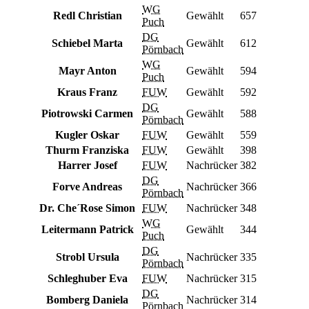
WG
Redl Christian
Gewählt
657
Puch
DG
Schiebel Marta
Gewählt
612
Pörnbach
WG
Mayr Anton
Gewählt
594
Puch
Kraus Franz
FUW
Gewählt
592
DG
Piotrowski Carmen
Gewählt
588
Pörnbach
Kugler Oskar
FUW
Gewählt
559
Thurm Franziska
FUW
Gewählt
398
Harrer Josef
FUW
Nachrücker
382
DG
Forve Andreas
Nachrücker
366
Pörnbach
Dr. Che´Rose Simon
FUW
Nachrücker
348
WG
Leitermann Patrick
Gewählt
344
Puch
DG
Strobl Ursula
Nachrücker
335
Pörnbach
Schleghuber Eva
FUW
Nachrücker
315
DG
Bomberg Daniela
Nachrücker
314
Pörnbach