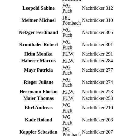
WG
Leopold Sabine
Nachrücker
312
Puch
DG
Meitner Michael
Nachrücker
310
Pörnbach
WG
Nefzger Ferdinand
Nachrücker
305
Puch
WG
Kronthaler Robert
Nachrücker
301
Puch
Heim Monika
FUW
Nachrücker
291
Haberer Marcus
FUW
Nachrücker
284
WG
Mayr Patricia
Nachrücker
277
Puch
WG
Rieger Juliane
Nachrücker
274
Puch
Herrmann Florian
FUW
Nachrücker
253
Maier Thomas
FUW
Nachrücker
253
WG
Ehrl Andreas
Nachrücker
210
Puch
WG
Kade Roland
Nachrücker
208
Puch
DG
Kappler Sebastian
Nachrücker
207
Pörnbach